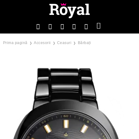
Prima pagină
Accesorii
Ceasuri
Bărbați