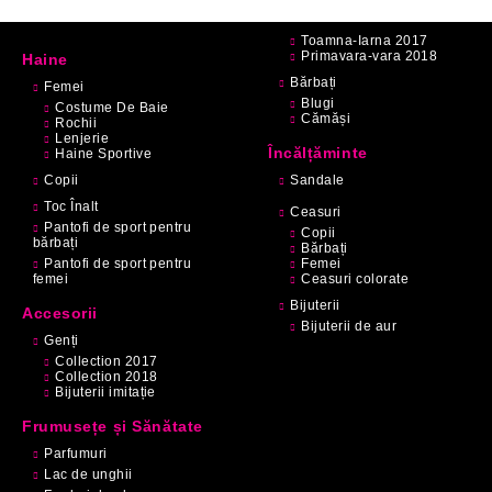
Toamna-Iarna 2017
Primavara-vara 2018
Haine
Bărbați
Femei
Blugi
Costume De Baie
Cămăși
Rochii
Lenjerie
Încălțăminte
Haine Sportive
Copii
Sandale
Toc Înalt
Ceasuri
Pantofi de sport pentru
Copii
bărbați
Bărbați
Pantofi de sport pentru
Femei
femei
Ceasuri colorate
Bijuterii
Accesorii
Bijuterii de aur
Genți
Collection 2017
Collection 2018
Bijuterii imitație
Frumusețe și Sănătate
Parfumuri
Lac de unghii